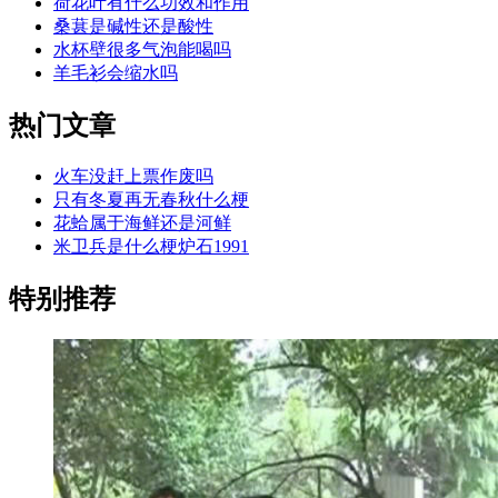
荷花叶有什么功效和作用
桑葚是碱性还是酸性
水杯壁很多气泡能喝吗
羊毛衫会缩水吗
热门文章
火车没赶上票作废吗
只有冬夏再无春秋什么梗
花蛤属于海鲜还是河鲜
米卫兵是什么梗炉石1991
特别推荐