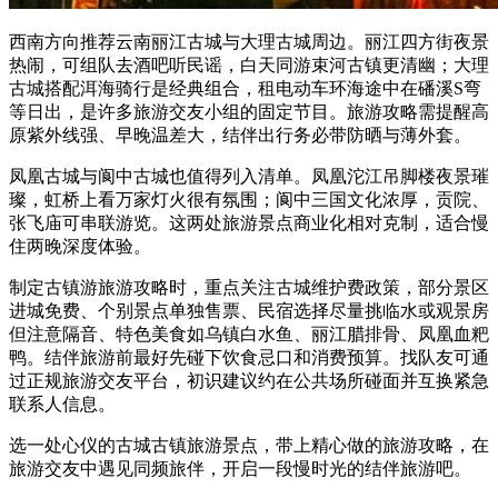
西南方向推荐云南丽江古城与大理古城周边。丽江四方街夜景
热闹，可组队去酒吧听民谣，白天同游束河古镇更清幽；大理
古城搭配洱海骑行是经典组合，租电动车环海途中在磻溪S弯
等日出，是许多旅游交友小组的固定节目。旅游攻略需提醒高
原紫外线强、早晚温差大，结伴出行务必带防晒与薄外套。
凤凰古城与阆中古城也值得列入清单。凤凰沱江吊脚楼夜景璀
璨，虹桥上看万家灯火很有氛围；阆中三国文化浓厚，贡院、
张飞庙可串联游览。这两处旅游景点商业化相对克制，适合慢
住两晚深度体验。
制定古镇游旅游攻略时，重点关注古城维护费政策，部分景区
进城免费、个别景点单独售票、民宿选择尽量挑临水或观景房
但注意隔音、特色美食如乌镇白水鱼、丽江腊排骨、凤凰血粑
鸭。结伴旅游前最好先碰下饮食忌口和消费预算。找队友可通
过正规旅游交友平台，初识建议约在公共场所碰面并互换紧急
联系人信息。
选一处心仪的古城古镇旅游景点，带上精心做的旅游攻略，在
旅游交友中遇见同频旅伴，开启一段慢时光的结伴旅游吧。