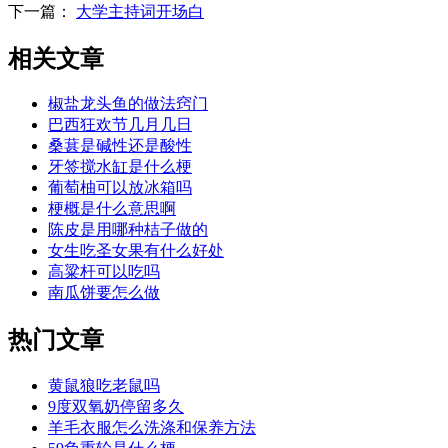
下一篇：
大学主持词开场白
相关文章
椒盐龙头鱼的做法窍门
巴西狂欢节几月几日
桑葚是碱性还是酸性
牙签搅水缸是什么梗
葡萄柚可以放冰箱吗
梗概是什么意思啊
陈皮是用哪种桔子做的
女生吃圣女果有什么好处
高粱杆可以吃吗
南瓜饼要怎么做
热门文章
黄鼠狼吃老鼠吗
9度双氧奶停留多久
羊毛衣服怎么洗涤和保养方法