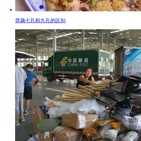
莲藕七孔和九孔的区别