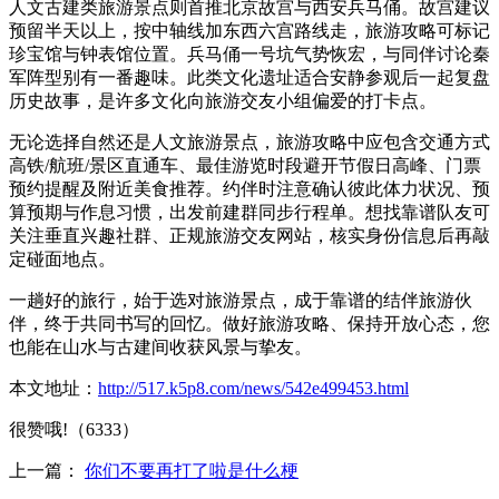
人文古建类旅游景点则首推北京故宫与西安兵马俑。故宫建议
预留半天以上，按中轴线加东西六宫路线走，旅游攻略可标记
珍宝馆与钟表馆位置。兵马俑一号坑气势恢宏，与同伴讨论秦
军阵型别有一番趣味。此类文化遗址适合安静参观后一起复盘
历史故事，是许多文化向旅游交友小组偏爱的打卡点。
无论选择自然还是人文旅游景点，旅游攻略中应包含交通方式
高铁/航班/景区直通车、最佳游览时段避开节假日高峰、门票
预约提醒及附近美食推荐。约伴时注意确认彼此体力状况、预
算预期与作息习惯，出发前建群同步行程单。想找靠谱队友可
关注垂直兴趣社群、正规旅游交友网站，核实身份信息后再敲
定碰面地点。
一趟好的旅行，始于选对旅游景点，成于靠谱的结伴旅游伙
伴，终于共同书写的回忆。做好旅游攻略、保持开放心态，您
也能在山水与古建间收获风景与挚友。
本文地址：
http://517.k5p8.com/news/542e499453.html
很赞哦!（6333）
上一篇：
你们不要再打了啦是什么梗