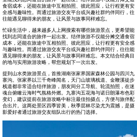
食宿成本，还能在旅途中互相拍照、彼此照应，让行程更有安
全感与趣味性。而通过旅游交友平台或兴趣社群约伴同行，往
往能遇见聊得来的朋友，让风景与故事同样难忘。
忙碌生活中，越来越多人上网搜索有哪些旅游景点，更希望能
找到志同道合的旅伴一起出发。结伴旅游不仅能分摊交通食宿
成本，还能在旅途中互相拍照、彼此照应，让行程更有安全感
与趣味性。而通过旅游交友平台或兴趣社群约伴同行，往往能
遇见聊得来的朋友，让风景与故事同样难忘。本文结合经典目
的地与实用旅游攻略，帮您规划下一次出发。
提到山水类旅游景点，首推湖南张家界国家森林公园与四川九
寨沟。张家界以三千奇峰闻名，天门山玻璃栈道、金鞭溪徒步
栈道都非常适合结伴旅游，朋友间分工导航、轮流拍照，在迷
魂台俯瞰云海时气氛格外燃。九寨沟五花海与诺日朗瀑布色彩
变幻，建议提前在旅游攻略中标注最佳拍摄点，方便与旅伴配
合出片。这两处景区四季皆美，秋季层林尽染尤为震撼，是摄
影爱好者通过旅游交友组队出行的热门选择。