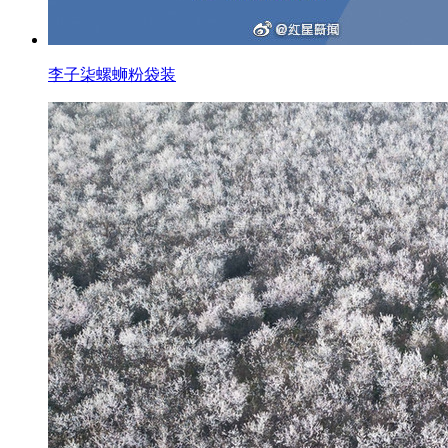
李子柒螺蛳粉袋装