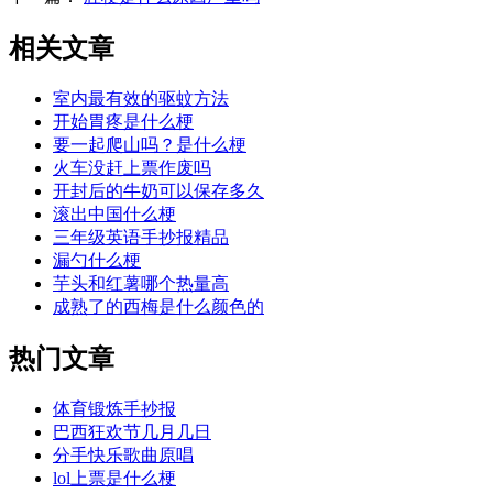
相关文章
室内最有效的驱蚊方法
开始胃疼是什么梗
要一起爬山吗？是什么梗
火车没赶上票作废吗
开封后的牛奶可以保存多久
滚出中国什么梗
三年级英语手抄报精品
漏勺什么梗
芋头和红薯哪个热量高
成熟了的西梅是什么颜色的
热门文章
体育锻炼手抄报
巴西狂欢节几月几日
分手快乐歌曲原唱
lol上票是什么梗